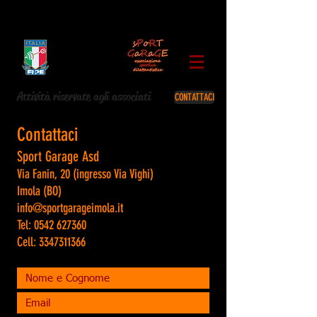
Affiliati
Menù
Attività riservate agli associati
CONTATTACI
Contattaci
Sport Garage Asd
Via Fanin, 20 (ingresso Via Vighi)
Imola (BO)
info@sportgarageimola.it
Tel: 0542 627360
Cell: 3347311366