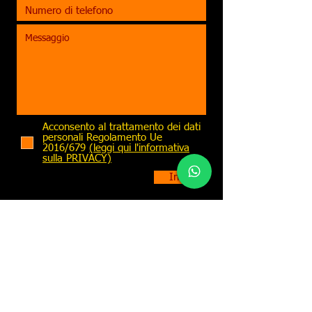
Acconsento al trattamento dei dati
personali Regolamento Ue
2016/679
(leggi qui l'informativa
sulla PRIVACY)
Invia
SPORT GARAGE
ASSOCIAZIONE SPORTIVA DILETTANTISTICA
PESISTICA - YOGA - FITNESS
ATTIVITA' IN PALESTRA PER
BAMBINI - RAGAZZI - ADULTI